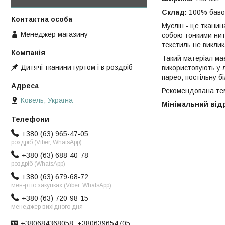
Склад:
100% баво
Муслін - це тканин
Менеджер магазину
собою тонкими нит
текстиль не виклика
Такий матеріал має
Дитячі тканини гуртом і в роздріб
використовують у л
парео, постільну бі
Рекомендована те
Ковель, Україна
Мінімальний відрі
+380 (63) 965-47-05
роздріб (Viber, WhatsApp)
+380 (63) 688-40-78
роздріб (WhatsApp)
+380 (63) 679-68-72
мен-р по закупках (Viber, WhatsApp)
+380 (63) 720-98-15
менеджер вихідного дня
+380684368058, +380639654705