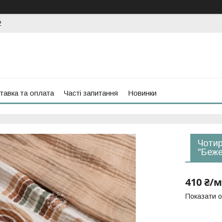
2
тавка та оплата
Часті запитання
Новинки
Чотир
"Беже
410 ₴/м
Показати о