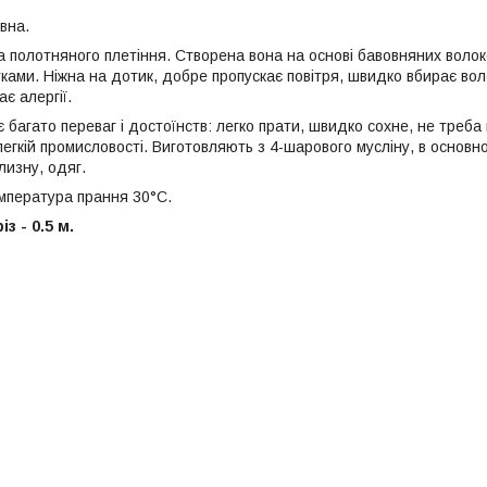
вна.
а полотняного плетіння. Створена вона на основі бавовняних волоко
ками. Ніжна на дотик, добре пропускає повітря, швидко вбирає вол
є алергії.
 багато переваг і достоїнств: легко прати, швидко сохне, не треб
егкій промисловості. Виготовляють з 4-шарового мусліну, в основно
лизну, одяг.
мпература прання 30°С.
з - 0.5 м.