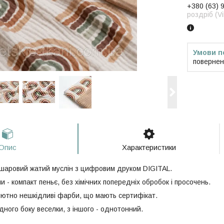
+380 (63) 
роздріб (V
повернен
Опис
Характеристики
шаровий жатий муслін з цифровим друком DIGITAL.
и - компакт пеньє, без хімічних попередніх обробок і просочень.
олютно нешкідливі фарби, що мають сертифікат.
одного боку веселки, з іншого - однотонний.