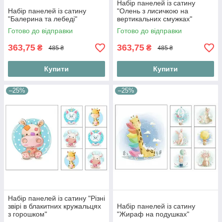
Набір панелей із сатину
Набір панелей із сатину
"Олень з лисичкою на
"Балерина та лебеді"
вертикальних смужках"
Готово до відправки
Готово до відправки
363,75
363,75
₴
₴
485 ₴
485 ₴
Купити
Купити
–25%
–25%
Набір панелей із сатину "Різні
звірі в блакитних кружальцях
Набір панелей із сатину
з горошком"
"Жираф на подушках"