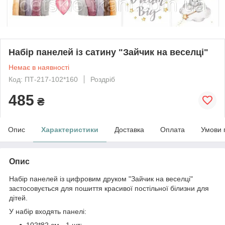
Набір панелей із сатину "Зайчик на веселці"
Немає в наявності
Код: ПТ-217-102*160
Роздріб
485
₴
Опис
Характеристики
Доставка
Оплата
Умови 
Опис
Набір панелей із цифровим друком "Зайчик на веселці"
застосовується для пошиття красивої постільної білизни для
дітей.
У набір входять панелі:
102*82 см - 1 шт;