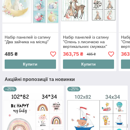
Набір панелей із сатину
Набір панелей із сатину
Набі
"Два зайчика на місяці"
"Олень з лисичкою на
"Оле
вертикальних смужках"
верт
485
363,75
363
₴
₴
485 ₴
Купити
Купити
Акційні пропозиції та новинки
–25%
–25%