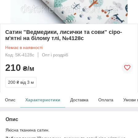
Сатин "Ведмедики, лисички та сови" сіро-
м'ятні на білому тлі, №4128с
Немає в наявності
Код: SK-4128с
Опт і роздріб
210
₴/м
200 ₴
від 3 м
Опис
Характеристики
Доставка
Оплата
Умови 
Опис
Якісна тканина сатин.