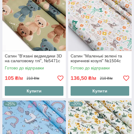
Сатин "В'язані ведмедики 3D
Сатин "Маленькі зелені та
на салатовому тлі", №5471с
коричневі козулі" №1504с
Готово до відправки
Готово до відправки
105
136,50
₴/м
₴/м
210 ₴/м
210 ₴/м
Купити
Купити
–25%
–20%