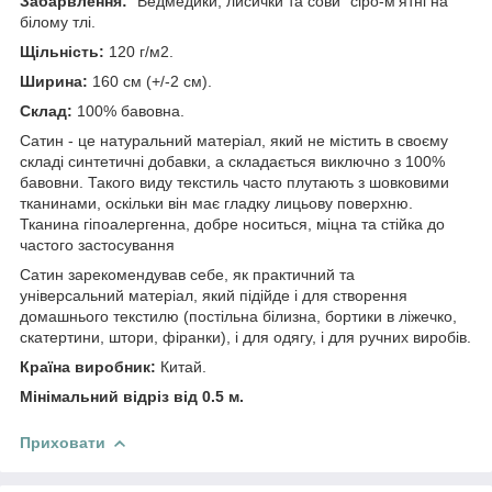
Забарвлення:
"Ведмедики, лисички та сови" сіро-м'ятні на
білому тлі.
Щільність:
120 г/м2.
Ширина:
160 см (+/-2 см).
Склад:
100% бавовна.
Сатин - це натуральний матеріал, який не містить в своєму
складі синтетичні добавки, а складається виключно з 100%
бавовни. Такого виду текстиль часто плутають з шовковими
тканинами, оскільки він має гладку лицьову поверхню.
Тканина гіпоалергенна, добре носиться, міцна та стійка до
частого застосування
Сатин зарекомендував себе, як практичний та
універсальний матеріал, який підійде і для створення
домашнього текстилю (постільна білизна, бортики в ліжечко,
скатертини, штори, фіранки), і для одягу, і для ручних виробів.
Країна виробник:
Китай.
Мінімальний відріз від 0.5 м.
Приховати