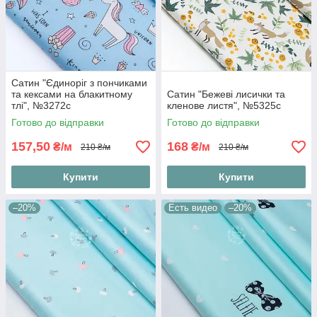
Сатин "Єдиноріг з пончиками
та кексами на блакитному
Сатин "Бежеві лисички та
тлі", №3272с
кленове листя", №5325с
Готово до відправки
Готово до відправки
157,50
168
₴/м
₴/м
210 ₴/м
210 ₴/м
Купити
Купити
–20%
Есть видео
–20%