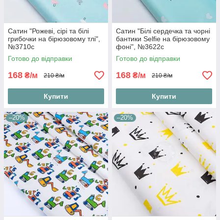
Сатин "Рожеві, сірі та білі
Сатин "Білі сердечка та чорні
грибочки на бірюзовому тлі",
бантики Selfie на бірюзовому
№3710с
фоні", №3622с
Готово до відправки
Готово до відправки
168
168
₴/м
₴/м
210 ₴/м
210 ₴/м
Купити
Купити
–20%
–20%