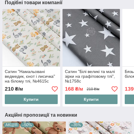
Подібні товари компанії
Сатин "Намальовані
Сатин "Білі великі та малі
Бязь
ведмедик, єнот і лисичка"
зірки на графітовому тлі",
біло
на білому тлі, №4615с
№1758с
210
168
139
₴/м
₴/м
210 ₴/м
Купити
Купити
Акційні пропозиції та новинки
АКЦІЯ
–50%
–35%