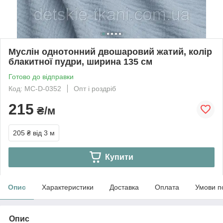
Муслін однотонний двошаровий жатий, колір
блакитної пудри, ширина 135 см
Готово до відправки
Код: МС-D-0352
Опт і роздріб
215
₴/м
205 ₴
від 3 м
Купити
Опис
Характеристики
Доставка
Оплата
Умови п
Опис