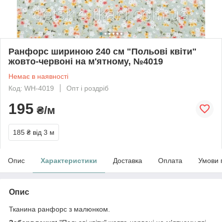
Ранфорс шириною 240 см "Польові квіти"
жовто-червоні на м'ятному, №4019
Немає в наявності
Код: WH-4019
Опт і роздріб
195
₴/м
185 ₴
від 3 м
Опис
Характеристики
Доставка
Оплата
Умови 
Опис
Тканина ранфорс з малюнком.