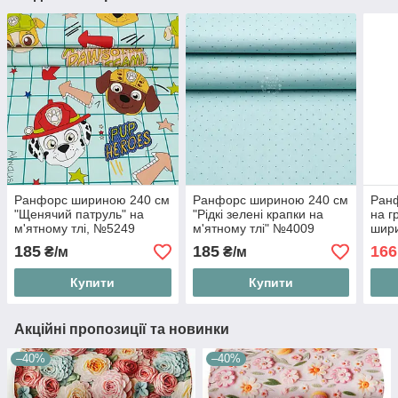
Ранфорс шириною 240 см
Ранфорс шириною 240 см
Ранф
"Щенячий патруль" на
"Рідкі зелені крапки на
на г
м'ятному тлі, №5249
м'ятному тлі" №4009
шири
185
185
166
₴/м
₴/м
Купити
Купити
Акційні пропозиції та новинки
–40%
–40%