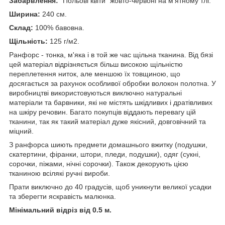
Забарвлення:
"Польові квіти" жовто-червоні на м'ятному тлі.
Ширина:
240 см.
Склад:
100% бавовна.
Щільність:
125 г/м2.
Ранфорс - тонка, м'яка і в той же час щільна тканина. Від бязі
цей матеріал відрізняється більш високою щільністю
переплетення ниток, але меншою їх товщиною, що
досягається за рахунок особливої обробки волокон полотна. У
виробництві використовуються виключно натуральні
матеріали та барвники, які не містять шкідливих і дратівливих
на шкіру речовин. Багато покупців віддають перевагу цій
тканини, так як такий матеріал дуже якісний, довговічний та
міцний.
З ранфорса шиють предмети домашнього вжитку (подушки,
скатертини, фіранки, штори, пледи, подушки), одяг (сукні,
сорочки, піжами, нічні сорочки). Також декорують цією
тканиною всілякі ручні вироби.
Прати виключно до 40 градусів, щоб уникнути великої усадки
та зберегти яскравість малюнка.
Мінімальний відріз від 0.5 м.