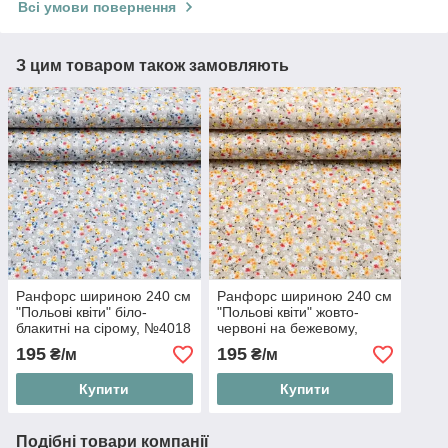
Всі умови повернення
З цим товаром також замовляють
Ранфорс шириною 240 см
Ранфорс шириною 240 см
"Польові квіти" біло-
"Польові квіти" жовто-
блакитні на сірому, №4018
червоні на бежевому,
№4020
195
195
₴/м
₴/м
Купити
Купити
Подібні товари компанії