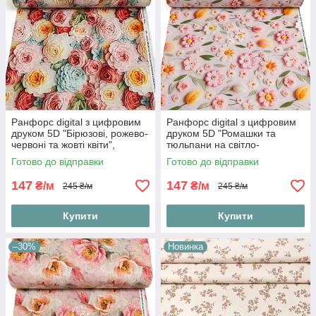
Ранфорс digital з цифровим
Ранфорс digital з цифровим
друком 5D "Бірюзові, рожево-
друком 5D "Ромашки та
червоні та жовті квіти",
тюльпани на світло-
№5540
рожевому тлі", №5542
Готово до відправки
Готово до відправки
147
147
₴/м
₴/м
245 ₴/м
245 ₴/м
Купити
Купити
–30%
Новинка