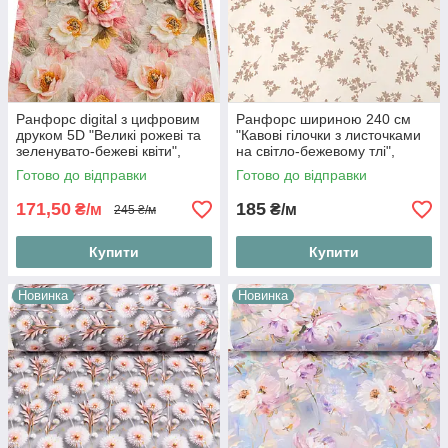
Ранфорс digital з цифровим
Ранфорс шириною 240 см
друком 5D "Великі рожеві та
"Кавові гілочки з листочками
зеленувато-бежеві квіти",
на світло-бежевому тлі",
№5543
№6094
Готово до відправки
Готово до відправки
171,50
185
₴/м
₴/м
245 ₴/м
Купити
Купити
Новинка
Новинка