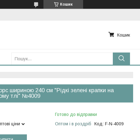
Кошик
Кошик
рс шириною 240 см "Рідкі зелені крапки на
ому тлі" №4009
Готово до відправки
птові ціни
Оптом і в роздріб
Код:
F-N-4009
упити