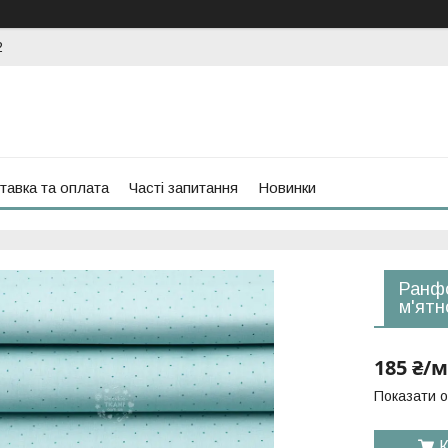
2
тавка та оплата
Часті запитання
Новинки
Ранфо
м'ятн
185 ₴/м
Показати о
К