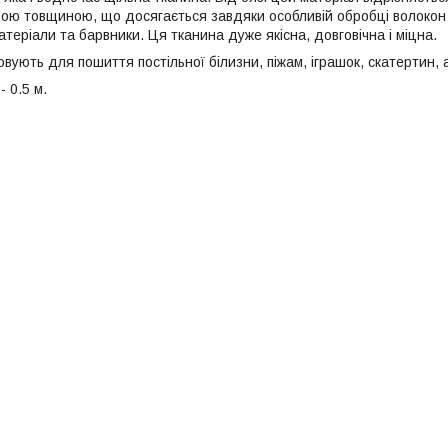
ою товщиною, що досягається завдяки особливій обробці волокон 
теріали та барвники. Ця тканина дуже якісна, довговічна і міцна.
ують для пошиття постільної білизни, піжам, іграшок, скатертин, 
- 0.5 м.