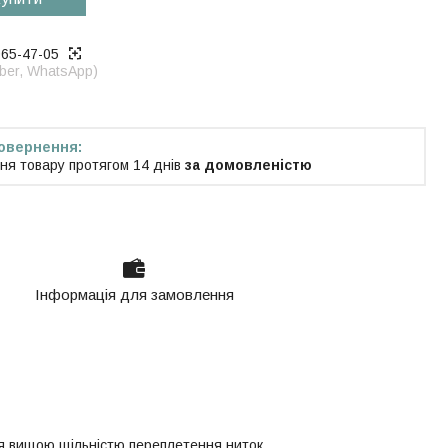
965-47-05
iber, WhatsApp)
ня товару протягом 14 днів
за домовленістю
Інформація для замовлення
ься вищою щільністю переплетення ниток,