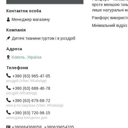
проте меншою їхнь
лише натуральні ма
Ранфорс використов
Менеджер магазину
Мінімальний відріз 
Дитячі тканини гуртом і в роздріб
Ковель, Україна
+380 (63) 965-47-05
роздріб (Viber, WhatsApp)
+380 (63) 688-40-78
роздріб (WhatsApp)
+380 (63) 679-68-72
мен-р по закупках (Viber, WhatsApp)
+380 (63) 720-98-15
менеджер вихідного дня
+380684368058, +380639654705