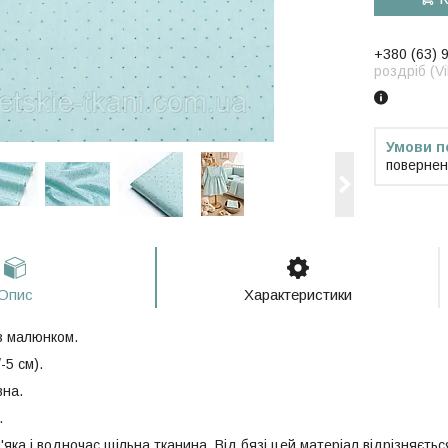
+380 (63) 
роздріб (V
повернен
Опис
Характеристики
з малюнком.
-5 см).
вна.
.
'яка і водночас щільна тканина. Від бязі цей матеріал відрізняєт