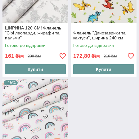
ШИРИНА 120 СМ! Фланель
"Сірі леопарди, жирафи та
Фланель "Динозаврики та
пальми"
кактуси", ширина 240 см
Готово до відправки
Готово до відправки
161
172,80
₴/м
₴/м
230 ₴/м
216 ₴/м
Купити
Купити
–15%