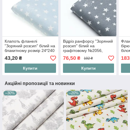
Клапоть фланелі
Відріз ранфорсу "Зоряний
Флан
"Зоряний розсип" білий на
розсип" білий на
бірю
блакитному розмір 24*240
графітовому №2056,
біло
см
розмір 55*240 см
43,20
76,50
183
₴
₴
102 ₴
Купити
Купити
Акційні пропозиції та новинки
–30%
–20%