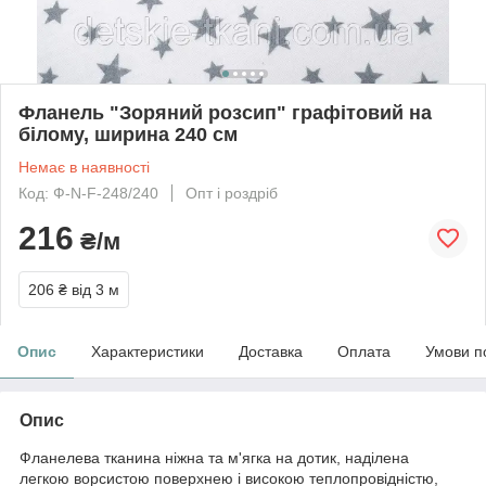
Фланель "Зоряний розсип" графітовий на
білому, ширина 240 см
Немає в наявності
Код: Ф-N-F-248/240
Опт і роздріб
216
₴/м
206 ₴
від 3 м
Опис
Характеристики
Доставка
Оплата
Умови п
Опис
Фланелева тканина ніжна та м'ягка на дотик, наділена
легкою ворсистою поверхнею і високою теплопровідністю,