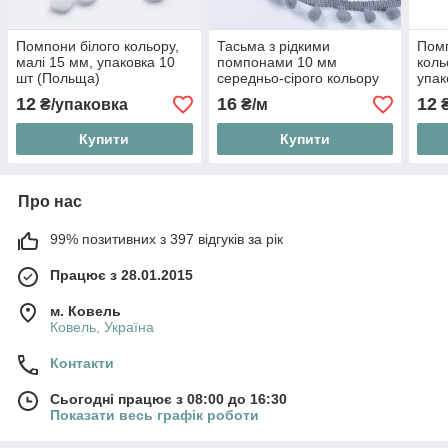
Помпони білого кольору,
Тасьма з рідкими
Пом
малі 15 мм, упаковка 10
помпонами 10 мм
коль
шт (Польща)
середньо-сірого кольору
упак
12
16
12
₴/упаковка
₴/м
₴
Купити
Купити
Про нас
99% позитивних з 397 відгуків за рік
Працює з 28.01.2015
м. Ковель
Ковель, Україна
Контакти
Сьогодні працює з 08:00 до 16:30
Показати весь графік роботи