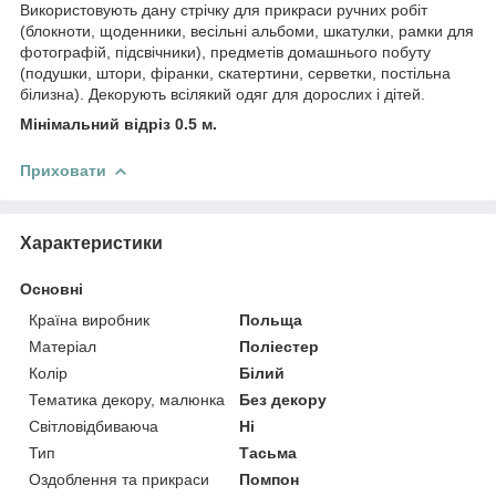
Використовують дану стрічку для прикраси ручних робіт
(блокноти, щоденники, весільні альбоми, шкатулки, рамки для
фотографій, підсвічники), предметів домашнього побуту
(подушки, штори, фіранки, скатертини, серветки, постільна
білизна). Декорують всілякий одяг для дорослих і дітей.
Мінімальний відріз 0.5 м.
Приховати
Характеристики
Основні
Країна виробник
Польща
Матеріал
Поліестер
Колір
Білий
Тематика декору, малюнка
Без декору
Світловідбиваюча
Ні
Тип
Тасьма
Оздоблення та прикраси
Помпон