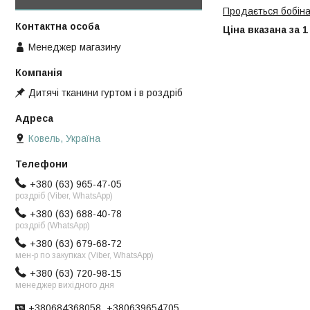
Продається бобін
Ціна вказана за 1
Менеджер магазину
Дитячі тканини гуртом і в роздріб
Ковель, Україна
+380 (63) 965-47-05
роздріб (Viber, WhatsApp)
+380 (63) 688-40-78
роздріб (WhatsApp)
+380 (63) 679-68-72
мен-р по закупках (Viber, WhatsApp)
+380 (63) 720-98-15
менеджер вихідного дня
+380684368058, +380639654705