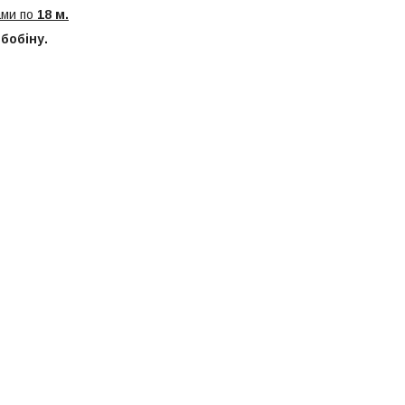
ами по
18 м.
 бобіну.