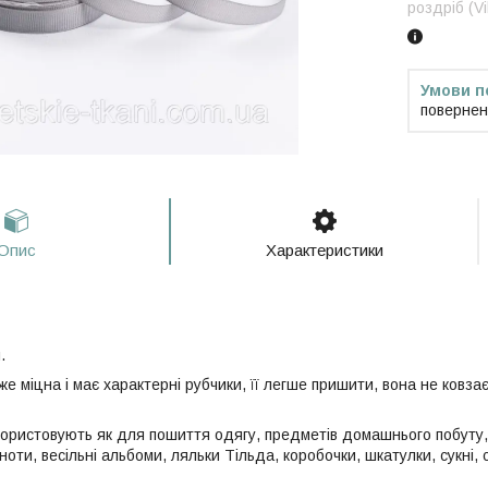
роздріб (V
повернен
Опис
Характеристики
.
же міцна і має характерні рубчики, її легше пришити, вона не ковза
користовують як для пошиття одягу, предметів домашнього побуту, 
ти, весільні альбоми, ляльки Тільда, коробочки, шкатулки, сукні, 