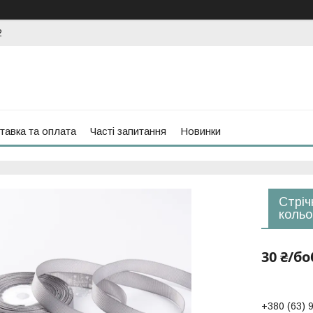
2
тавка та оплата
Часті запитання
Новинки
Стріч
кольо
30 ₴/бо
+380 (63) 