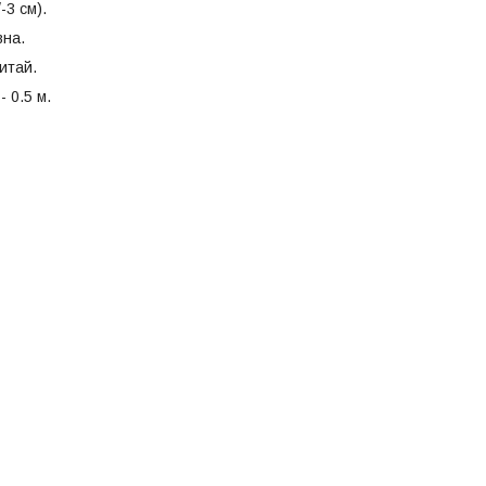
-3 см).
вна.
итай.
- 0.5 м.