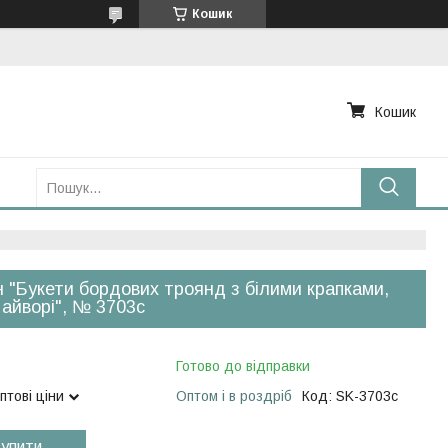
Кошик
Кошик
 "Букети бордових троянд з білими крапками,
 айворі", № 3703с
Готово до відправки
птові ціни
Оптом і в роздріб
Код:
SK-3703с
упити