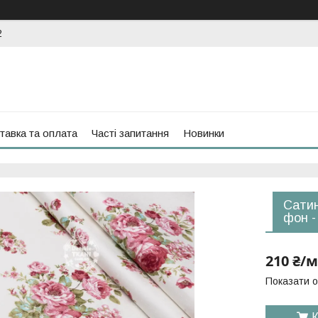
2
тавка та оплата
Часті запитання
Новинки
Сатин
фон -
210 ₴/м
Показати о
К