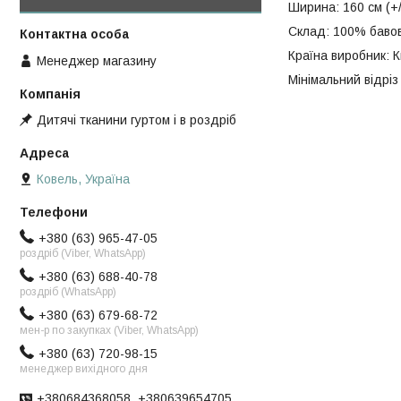
Ширина: 160 см (+/
Склад: 100% баво
Країна виробник: К
Менеджер магазину
Мінімальний відріз 
Дитячі тканини гуртом і в роздріб
Ковель, Україна
+380 (63) 965-47-05
роздріб (Viber, WhatsApp)
+380 (63) 688-40-78
роздріб (WhatsApp)
+380 (63) 679-68-72
мен-р по закупках (Viber, WhatsApp)
+380 (63) 720-98-15
менеджер вихідного дня
+380684368058, +380639654705