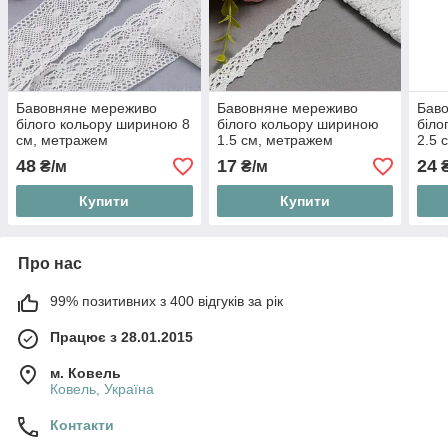
Бавовняне мереживо
Бавовняне мереживо
Бав
білого кольору шириною 8
білого кольору шириною
біло
см, метражем
1.5 см, метражем
2.5 
48
17
24
₴/м
₴/м
₴
Купити
Купити
Про нас
99% позитивних з 400 відгуків за рік
Працює з 28.01.2015
м. Ковель
Ковель, Україна
Контакти