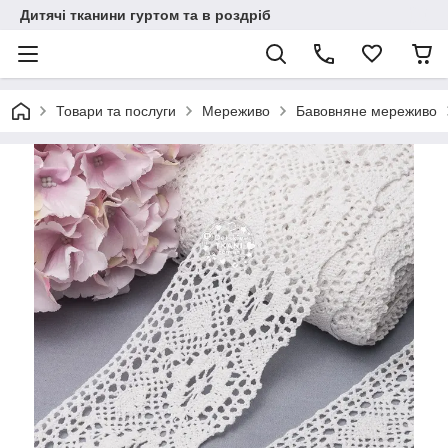
Дитячі тканини гуртом та в роздріб
Товари та послуги
Мереживо
Бавовняне мереживо