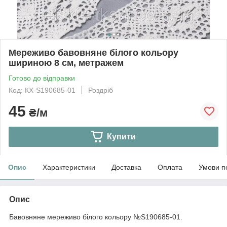
Мереживо бавовняне білого кольору
шириною 8 см, метражем
Готово до відправки
Код: КХ-S190685-01
Роздріб
45
₴/м
Купити
Опис
Характеристики
Доставка
Оплата
Умови п
Опис
Бавовняне мереживо білого кольору №S190685-01.