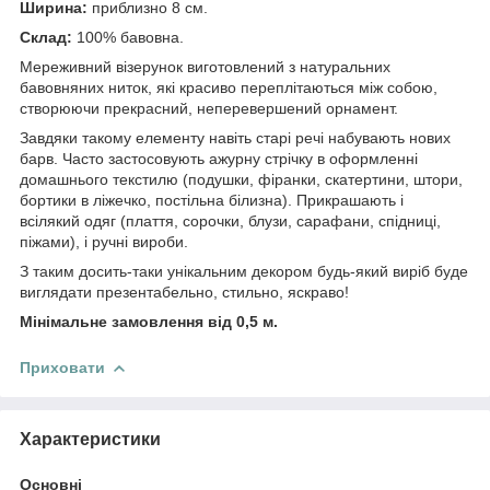
Ширина:
приблизно 8 см.
Склад:
100% бавовна.
Мереживний візерунок виготовлений з натуральних
бавовняних ниток, які красиво переплітаються між собою,
створюючи прекрасний, неперевершений орнамент.
Завдяки такому елементу навіть старі речі набувають нових
барв. Часто застосовують ажурну стрічку в оформленні
домашнього текстилю (подушки, фіранки, скатертини, штори,
бортики в ліжечко, постільна білизна). Прикрашають і
всілякий одяг (плаття, сорочки, блузи, сарафани, спідниці,
піжами), і ручні вироби.
З таким досить-таки унікальним декором будь-який виріб буде
виглядати презентабельно, стильно, яскраво!
Мінімальне замовлення від 0,5 м.
Приховати
Характеристики
Основні