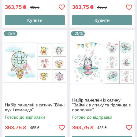
363,75
363,75
₴
₴
485 ₴
485 ₴
Купити
Купити
–25%
–25%
Набір панелей із сатину
Набір панелей з сатину "Вінні
"Зайчик в літаку та гірлянда з
пух і команда"
прапорців"
Готово до відправки
Готово до відправки
363,75
363,75
₴
₴
485 ₴
485 ₴