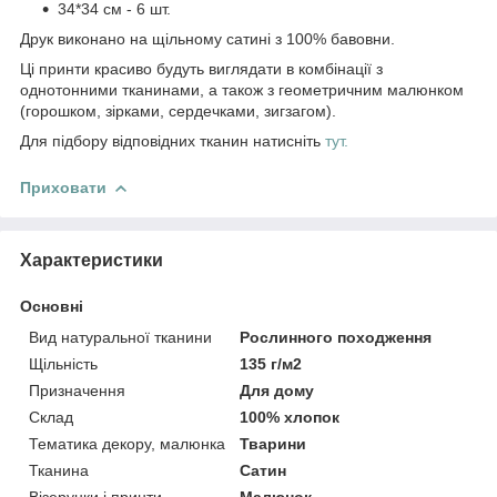
34*34 см - 6 шт.
Друк виконано на щільному сатині з 100% бавовни.
Ці принти красиво будуть виглядати в комбінації з
однотонними тканинами, а також з геометричним малюнком
(горошком, зірками, сердечками, зигзагом).
Для підбору відповідних тканин натисніть
тут.
Приховати
Характеристики
Основні
Вид натуральної тканини
Рослинного походження
Щільність
135 г/м2
Призначення
Для дому
Склад
100% хлопок
Тематика декору, малюнка
Тварини
Тканина
Сатин
Візерунки і принти
Малюнок