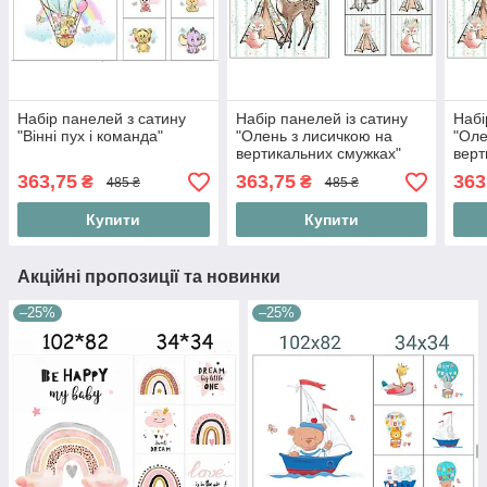
Набір панелей з сатину
Набір панелей із сатину
Набі
"Вінні пух і команда"
"Олень з лисичкою на
"Оле
вертикальних смужках"
верт
363,75
363,75
363
₴
₴
485 ₴
485 ₴
Купити
Купити
Акційні пропозиції та новинки
–25%
–25%