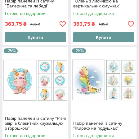
Набір панелей із сатину
"Олень з лисичкою на
"Балерина та лебеді"
вертикальних смужках"
Готово до відправки
Готово до відправки
363,75
363,75
₴
₴
485 ₴
485 ₴
Купити
Купити
–25%
–25%
Набір панелей із сатину "Різні
звірі в блакитних кружальцях
Набір панелей із сатину
з горошком"
"Жираф на подушках"
Готово до відправки
Готово до відправки