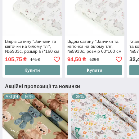
Відріз сатину "Зайчики та
Відріз сатину "Зайчики та
Клап
квіточки на білому тлі",
квіточки на білому тлі",
та к
№5933с, розмір 67*160 см
№5933с, розмір 60*160 см
№579
105,75
94,50
32,
₴
₴
141 ₴
126 ₴
Купити
Купити
Акційні пропозиції та новинки
АКЦІЯ
–50%
–35%