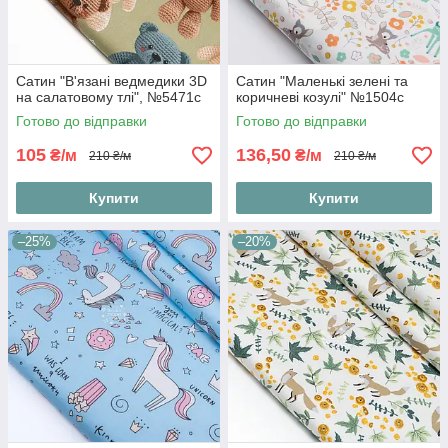
Сатин "В'язані ведмедики 3D
Сатин "Маленькі зелені та
на салатовому тлі", №5471с
коричневі козулі" №1504с
Готово до відправки
Готово до відправки
105
136,50
₴/м
₴/м
210 ₴/м
210 ₴/м
Купити
Купити
–25%
–20%