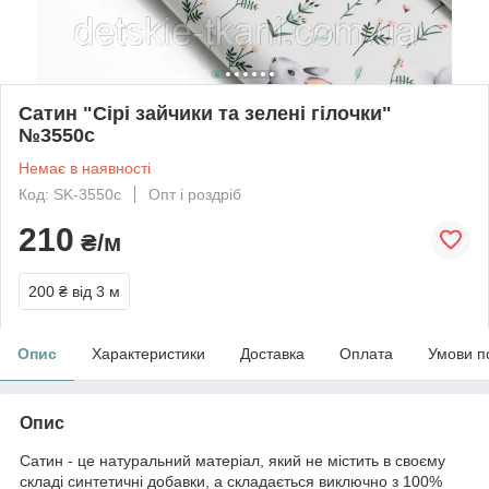
Сатин "Сірі зайчики та зелені гілочки"
№3550с
Немає в наявності
Код: SK-3550с
Опт і роздріб
210
₴/м
200 ₴
від 3 м
Опис
Характеристики
Доставка
Оплата
Умови п
Опис
Сатин - це натуральний матеріал, який не містить в своєму
складі синтетичні добавки, а складається виключно з 100%