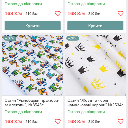
Готово до відправки
Готово до відправки
168
168
₴/м
₴/м
210 ₴/м
210 ₴/м
Купити
Купити
–20%
–20%
Сатин "Різнобарвні трактори-
Сатин "Жовті та чорні
землекопи", №3545с
намальовані корони" №2534с
Готово до відправки
Готово до відправки
168
168
₴/м
₴/м
210 ₴/м
210 ₴/м