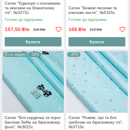
Сатин "Єдиноріг з пончиками
та кексами на блакитному
Сатин "Бежеві лисички та
тлі", №3272с
кленове листя", №5325с
Готово до відправки
Готово до відправки
157,50
168
₴/м
₴/м
210 ₴/м
210 ₴/м
Купити
Купити
Есть видео
–20%
–20%
Сатин "Білі сердечка та чорні
Сатин "Рожеві, сірі та білі
бантики Selfie на бірюзовому
грибочки на бірюзовому тлі",
фоні", №3622с
№3710с