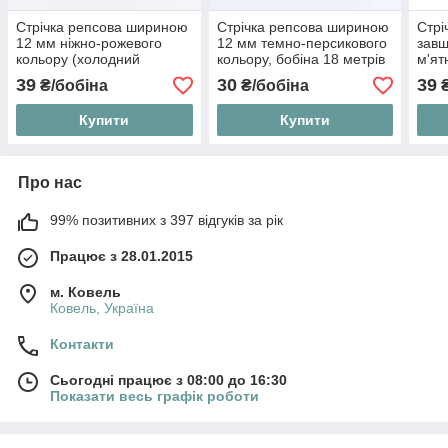
Стрічка репсова шириною
Стрічка репсова шириною
Стрі
12 мм ніжно-рожевого
12 мм темно-персикового
зав
кольору (холодний
кольору, бобіна 18 метрів
м'ят
відтінок), бобіна 23 м
23 м
39
30
39
₴/бобіна
₴/бобіна
₴
Купити
Купити
Про нас
99% позитивних з 397 відгуків за рік
Працює з 28.01.2015
м. Ковель
Ковель, Україна
Контакти
Сьогодні працює з 08:00 до 16:30
Показати весь графік роботи