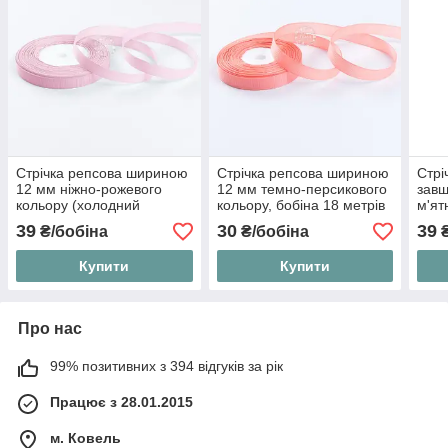
Стрічка репсова шириною
Стрічка репсова шириною
Стрі
12 мм ніжно-рожевого
12 мм темно-персикового
зав
кольору (холодний
кольору, бобіна 18 метрів
м'ят
відтінок), бобіна 23 м
23 м
39
30
39
₴/бобіна
₴/бобіна
₴
Купити
Купити
Про нас
99% позитивних з 394 відгуків за рік
Працює з 28.01.2015
м. Ковель