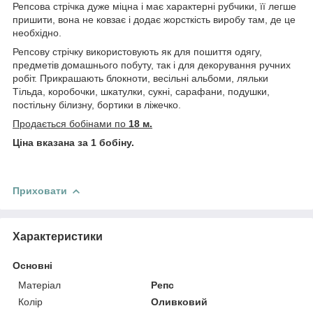
Репсова стрічка дуже міцна і має характерні рубчики, її легше
пришити, вона не ковзає і додає жорсткість виробу там, де це
необхідно.
Репсову стрічку використовують як для пошиття одягу,
предметів домашнього побуту, так і для декорування ручних
робіт. Прикрашають блокноти, весільні альбоми, ляльки
Тільда, коробочки, шкатулки, сукні, сарафани, подушки,
постільну білизну, бортики в ліжечко.
Продається бобінами по
18 м.
Ціна вказана за 1 бобіну.
Приховати
Характеристики
Основні
Матеріал
Репс
Колір
Оливковий