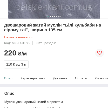
Двошаровий жатий муслін "Білі кульбаби на
сірому тлі", ширина 135 см
Немає в наявності
Код: МС-D-0185
Опт і роздріб
220
₴/м
210 ₴
від 3 м
Опис
Характеристики
Доставка
Оплата
Умови п
Опис
Муслін двошаровий жатий з принтом.