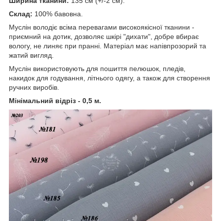
Ширина тканини:
135 см (+/-2 см).
Склад:
100% бавовна.
Муслін володіє всіма перевагами високоякісної тканини -
приємний на дотик, дозволяє шкірі "дихати", добре вбирає
вологу, не линяє при пранні. Матеріал має напівпрозорий та
жатий вигляд.
Муслін використовують для пошиття пелюшок, пледів,
накидок для годування, літнього одягу, а також для створення
ручних виробів.
Мінімальний відріз - 0,5 м.