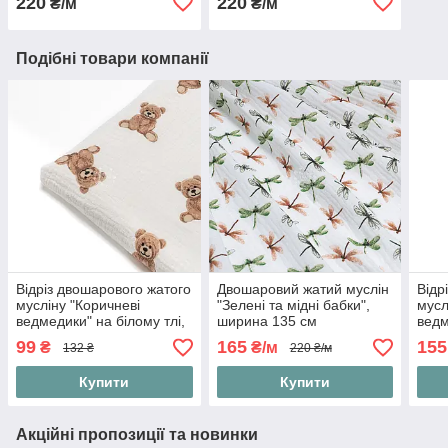
220
220
₴/м
₴/м
Подібні товари компанії
Відріз двошарового жатого
Двошаровий жатий муслін
Відр
мусліну "Коричневі
"Зелені та мідні бабки",
мусл
ведмедики" на білому тлі,
ширина 135 см
ведм
розмір 60*135 см
розм
99
165
155
₴
₴/м
132 ₴
220 ₴/м
Купити
Купити
Акційні пропозиції та новинки