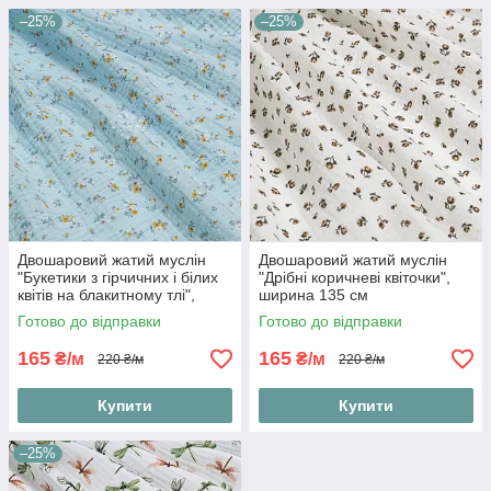
–25%
–25%
Двошаровий жатий муслін
Двошаровий жатий муслін
"Букетики з гірчичних і білих
"Дрібні коричневі квіточки",
квітів на блакитному тлі",
ширина 135 см
ширина 135 см
Готово до відправки
Готово до відправки
165
165
₴/м
₴/м
220 ₴/м
220 ₴/м
Купити
Купити
–25%