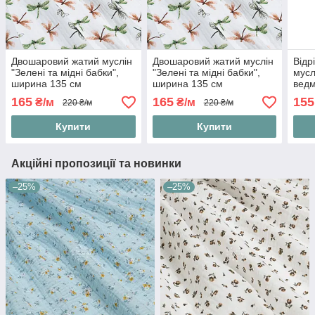
Двошаровий жатий муслін
Двошаровий жатий муслін
Відр
"Зелені та мідні бабки",
"Зелені та мідні бабки",
мусл
ширина 135 см
ширина 135 см
ведм
розм
165
165
155
₴/м
₴/м
220 ₴/м
220 ₴/м
Купити
Купити
Акційні пропозиції та новинки
–25%
–25%