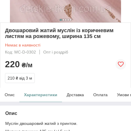
Двошаровий жатий муслін із коричневим
листям на рожевому, ширина 135 см
Немає в наявності
Код: МС-D-0302
Опт і роздріб
220
₴/м
210 ₴
від 3 м
Опис
Характеристики
Доставка
Оплата
Умови 
Опис
Муслін двошаровий жатий з принтом.