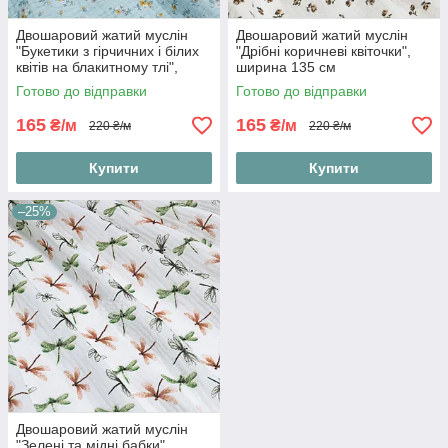
Двошаровий жатий муслін
Двошаровий жатий муслін
"Букетики з гірчичних і білих
"Дрібні коричневі квіточки",
квітів на блакитному тлі",
ширина 135 см
ширина 135 см
Готово до відправки
Готово до відправки
165
165
₴/м
₴/м
220 ₴/м
220 ₴/м
Купити
Купити
–25%
Двошаровий жатий муслін
"Зелені та мідні бабки",