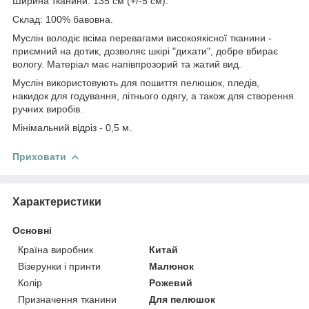
Ширина тканини: 135 см (+/-5 см).
Склад:
100% бавовна.
Муслін володіє всіма перевагами високоякісної тканини -
приємний на дотик, дозволяє шкірі "дихати", добре вбирає
вологу. Матеріал має напівпрозорий та жатий вид.
Муслін використовують для пошиття пелюшок, пледів,
накидок для годування, літнього одягу, а також для створення
ручних виробів.
Мінімальний відріз - 0,5 м.
Приховати
Характеристики
Основні
Країна виробник
Китай
Візерунки і принти
Малюнок
Колір
Рожевий
Призначення тканини
Для пелюшок