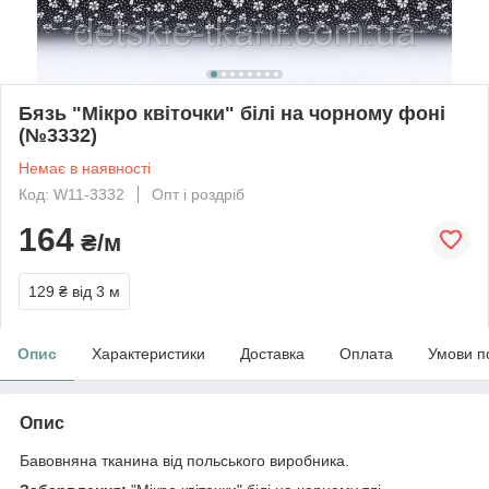
Бязь "Мікро квіточки" білі на чорному фоні
(№3332)
Немає в наявності
Код: W11-3332
Опт і роздріб
164
₴/м
129 ₴
від 3 м
Опис
Характеристики
Доставка
Оплата
Умови п
Опис
Бавовняна тканина від польського виробника.