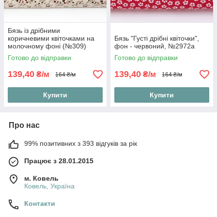
Бязь із дрібними
коричневими квіточками на
Бязь "Густі дрібні квіточки",
молочному фоні (№309)
фон - червоний, №2972а
Готово до відправки
Готово до відправки
139,40
139,40
₴/м
₴/м
164 ₴/м
164 ₴/м
Купити
Купити
Про нас
99% позитивних з 393 відгуків за рік
Працює з 28.01.2015
м. Ковель
Ковель, Україна
Контакти