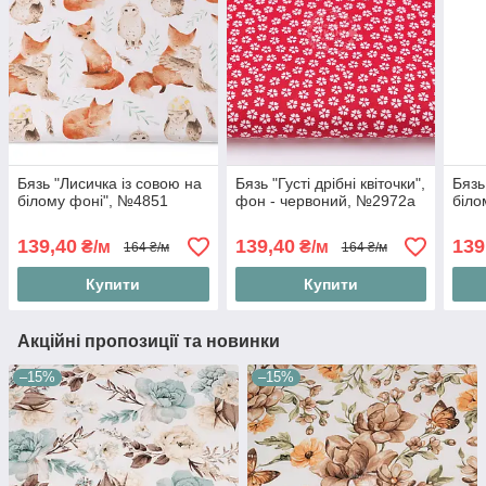
Бязь "Лисичка із совою на
Бязь "Густі дрібні квіточки",
Бязь
білому фоні", №4851
фон - червоний, №2972а
біло
139,40
139,40
139
₴/м
₴/м
164 ₴/м
164 ₴/м
Купити
Купити
Акційні пропозиції та новинки
–15%
–15%