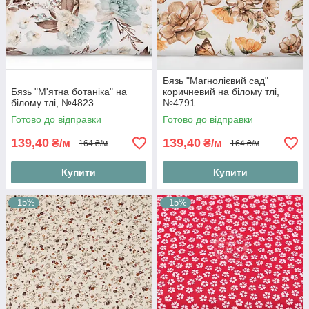
Бязь "Магнолієвий сад"
Бязь "М'ятна ботаніка" на
коричневий на білому тлі,
білому тлі, №4823
№4791
Готово до відправки
Готово до відправки
139,40
139,40
₴/м
₴/м
164 ₴/м
164 ₴/м
Купити
Купити
–15%
–15%