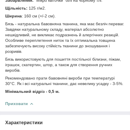
Забарвлення:
"Мікро квіточки" білі на чорному тлі.
Щільність:
125 г/м2.
Ширина
: 160 см (+/-2 см).
Бязь - натуральна бавовняна тканина, яка має безліч переваг.
Завдяки натуральному складу, матеріал абсолютно
нешкідливий, не викликає подразнень й алергічних реакцій.
Особливе переплетення ниток та їх оптимальна товщина
забезпечують високу стійкість тканини до зношування і
розривів.
Бязь використовують для пошиття постільної білизни, піжам,
іграшок, скатертин, штор, а також для створення ручних
виробів.
Рекомендовано прати бавовняні вироби при температурі
30°С. Як і всі натуральні тканини, дає невелику усадку - 3-5%.
Мінімальний відріз - 0,5 м.
Приховати
Характеристики