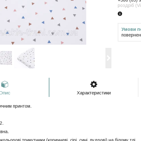
+380 (63) 
роздріб (V
повернен
Опис
Характеристики
ичним принтом.
2.
вна.
ольорові трикутники (коричневі, сірі, сині, пудрові) на білому тлі.