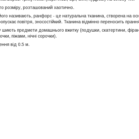
о розміру, розташований хаотично.
 його називають, ранфорс - це натуральна тканина, створена на ос
опускає повітря, зносостійкий. Тканина відмінно переносить прання
у шиють предмети домашнього вжитку (подушки, скатертини, фіран
очки, піжами, нічні сорочки).
ння від 0.5 м.