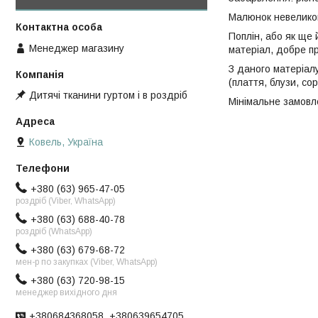
Малюнок невеликог
Поплін, або як ще
Менеджер магазину
матеріал, добре пр
З даного матеріал
(плаття, блузи, сор
Дитячі тканини гуртом і в роздріб
Мінімальне замовле
Ковель, Україна
+380 (63) 965-47-05
роздріб (Viber, WhatsApp)
+380 (63) 688-40-78
роздріб (WhatsApp)
+380 (63) 679-68-72
мен-р по закупках (Viber, WhatsApp)
+380 (63) 720-98-15
менеджер вихідного дня
+380684368058, +380639654705