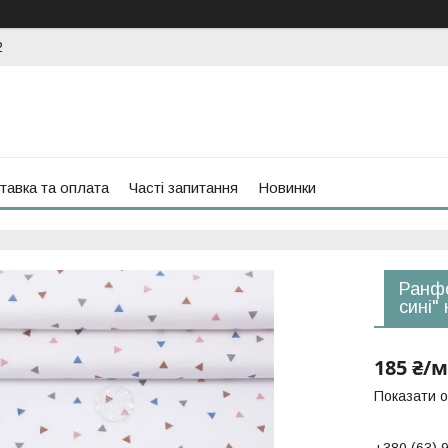
2
тавка та оплата
Часті запитання
Новинки
Ранфо
сині"
185 ₴/м
Показати о