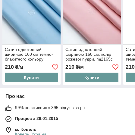
Сатин однотонний
Сатин однотонний
Сати
шириною 160 см темно-
шириною 160 см, колір
шири
блакитного кольору
рожевої пудри, №2165с
темн
№3730с
№29
210
210
210
₴/м
₴/м
Купити
Купити
Про нас
99% позитивних з 395 відгуків за рік
Працює з 28.01.2015
м. Ковель
Ковель, Україна