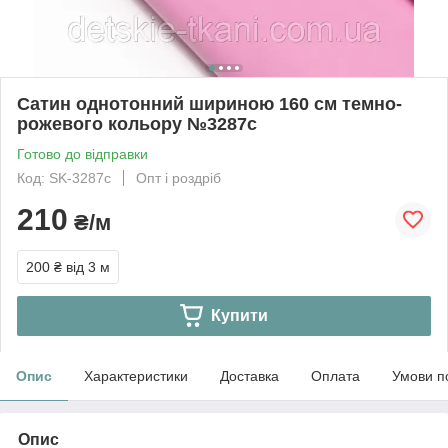
Сатин однотонний шириною 160 см темно-
рожевого кольору №3287с
Готово до відправки
Код: SK-3287с
Опт і роздріб
210
₴/м
200 ₴
від 3 м
Купити
Опис
Характеристики
Доставка
Оплата
Умови п
Опис