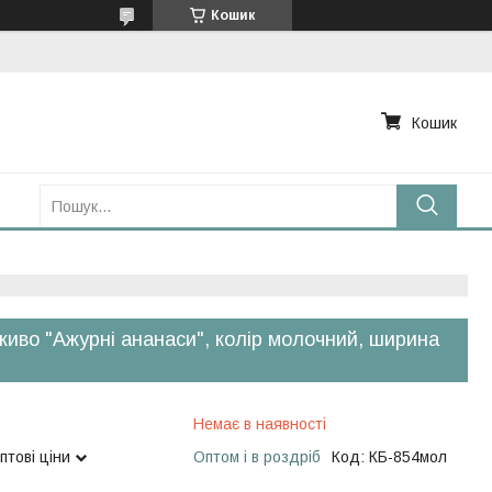
Кошик
Кошик
иво "Ажурні ананаси", колір молочний, ширина
Немає в наявності
птові ціни
Оптом і в роздріб
Код:
КБ-854мол