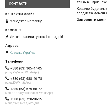
так як він призна
Контакти
Красиво буде вигл
предметів домашнь
Замовляти можна
Менеджер магазину
Дитячі тканини гуртом і в роздріб
Ковель, Україна
+380 (63) 965-47-05
роздріб (Viber, WhatsApp)
+380 (63) 688-40-78
роздріб (WhatsApp)
+380 (63) 679-68-72
мен-р по закупках (Viber, WhatsApp)
+380 (63) 720-98-15
менеджер вихідного дня