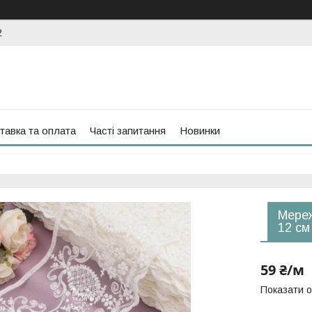
2
тавка та оплата
Часті запитання
Новинки
Мереж
12 см
59 ₴/м
Показати о