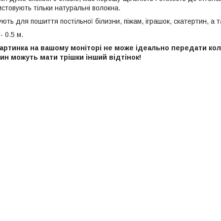
истовують тільки натуральні волокна.
ють для пошиття постільної білизни, піжам, іграшок, скатертин, а 
- 0.5 м.
артинка на вашому моніторі не може ідеально передати колі
ин можуть мати трішки інший відтінок!