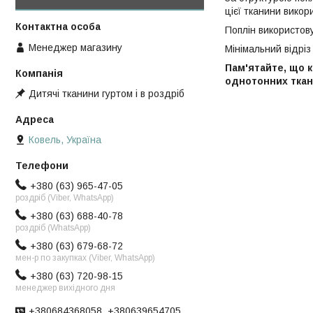
цієї тканини викор
Поплін використову
Менеджер магазину
Мінімальний відріз 
Пам'ятайте, що к
однотонних ткан
Дитячі тканини гуртом і в роздріб
Ковель, Україна
+380 (63) 965-47-05
роздріб (Viber, WhatsApp)
+380 (63) 688-40-78
роздріб (WhatsApp)
+380 (63) 679-68-72
мен-р по закупках (Viber, WhatsApp)
+380 (63) 720-98-15
менеджер вихідного дня
+380684368058, +380639654705