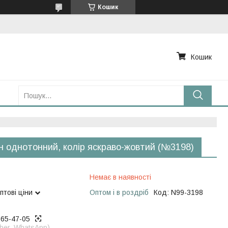
Кошик
Кошик
н однотонний, колір яскраво-жовтий (№3198)
Немає в наявності
птові ціни
Оптом і в роздріб
Код:
N99-3198
965-47-05
iber, WhatsApp)