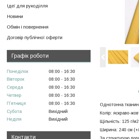
Ідеї для рукоділля
Новини
Обмін і повернення
Договір публічної оферти
Графік роботи
Понеділок
08:00
16:30
Вівторок
08:00
16:30
Середа
08:00
16:30
Четвер
08:00
16:30
Пʼятниця
08:00
16:30
Однотонна тканина
Субота
Вихідний
Колір: яскраво-жов
Неділя
Вихідний
Щільність: 125 г/м2
Ширина: 240 см (+/
Контакти
За структурою попл