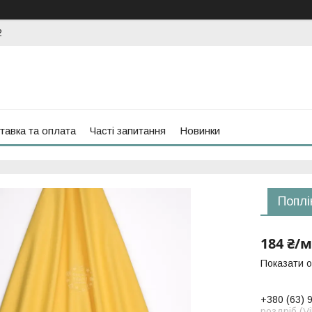
2
тавка та оплата
Часті запитання
Новинки
Поплі
184 ₴/м
Показати о
+380 (63) 
роздріб (V