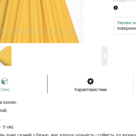
повернен
Опис
Характеристики
 поплін.
тий.
.
- 5 см).
ін дуже схожий з бязью, має хорошу щільність і стійкість до інтен