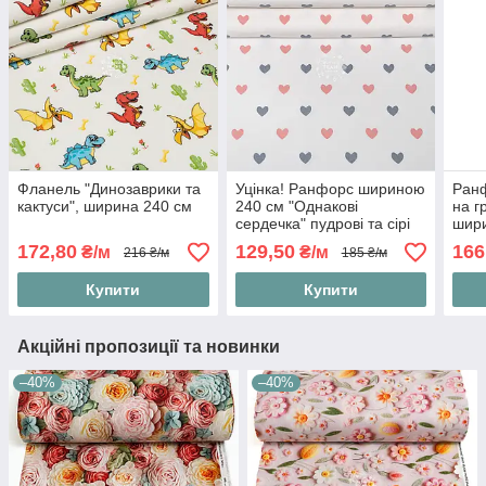
Фланель "Динозаврики та
Уцінка! Ранфорс шириною
Ранф
кактуси", ширина 240 см
240 см "Однакові
на г
сердечка" пудрові та сірі
шири
на білому тлі, №4668
172,80
129,50
166
₴/м
₴/м
216 ₴/м
185 ₴/м
Купити
Купити
Акційні пропозиції та новинки
–40%
–40%