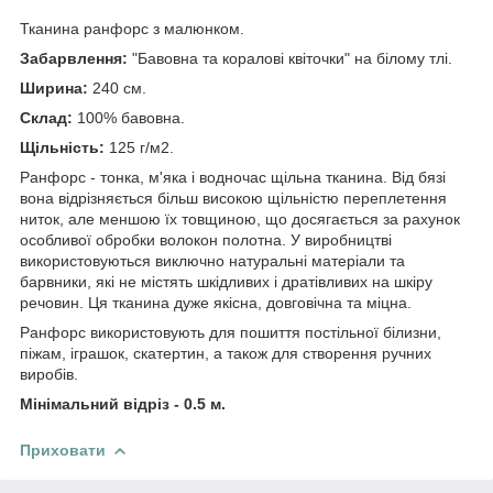
Тканина ранфорс з малюнком.
Забарвлення:
"Бавовна та коралові квіточки" на білому тлі.
Ширина:
240 см.
Склад:
100% бавовна.
Щільність:
125 г/м2.
Ранфорс - тонка, м'яка і водночас щільна тканина. Від бязі
вона відрізняється більш високою щільністю переплетення
ниток, але меншою їх товщиною, що досягається за рахунок
особливої обробки волокон полотна. У виробництві
використовуються виключно натуральні матеріали та
барвники, які не містять шкідливих і дратівливих на шкіру
речовин. Ця тканина дуже якісна, довговічна та міцна.
Ранфорс використовують для пошиття постільної білизни,
піжам, іграшок, скатертин, а також для створення ручних
виробів.
Мінімальний відріз - 0.5 м.
Приховати