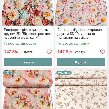
Ранфорс digital з цифровим
Ранфорс digital з цифровим
друком 5D "Бірюзові, рожево-
друком 5D "Ромашки та
червоні та жовті квіти",
тюльпани на світло-
№5540
рожевому тлі", №5542
Готово до відправки
Готово до відправки
147
147
₴/м
₴/м
245 ₴/м
245 ₴/м
Купити
Купити
–30%
Новинка