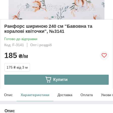
Ранфорс шириною 240 см "Бавовна та
коралові квіточки", №3141
Готово до відправки
Код: F-3141
Опт і роздріб
185
₴/м
175 ₴
від 3 м
Купити
Опис
Характеристики
Доставка
Оплата
Умови 
Опис