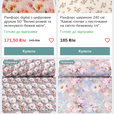
Ранфорс digital з цифровим
Ранфорс шириною 240 см
друком 5D "Великі рожеві та
"Кавові гілочки з листочками
зеленувато-бежеві квіти",
на світло-бежевому тлі",
№5543
№6094
Готово до відправки
Готово до відправки
171,50
185
₴/м
₴/м
245 ₴/м
Купити
Купити
Новинка
Новинка