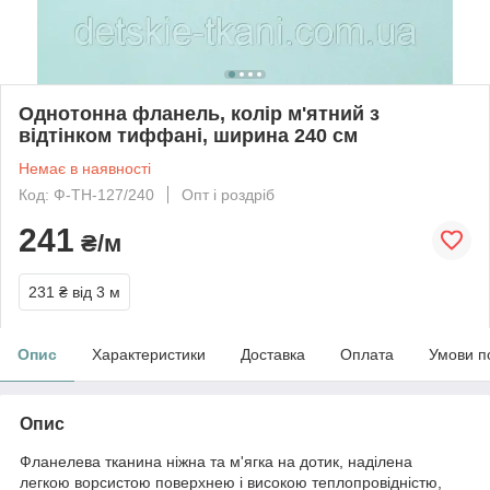
Однотонна фланель, колір м'ятний з
відтінком тиффані, ширина 240 см
Немає в наявності
Код: Ф-TH-127/240
Опт і роздріб
241
₴/м
231 ₴
від 3 м
Опис
Характеристики
Доставка
Оплата
Умови п
Опис
Фланелева тканина ніжна та м'ягка на дотик, наділена
легкою ворсистою поверхнею і високою теплопровідністю,