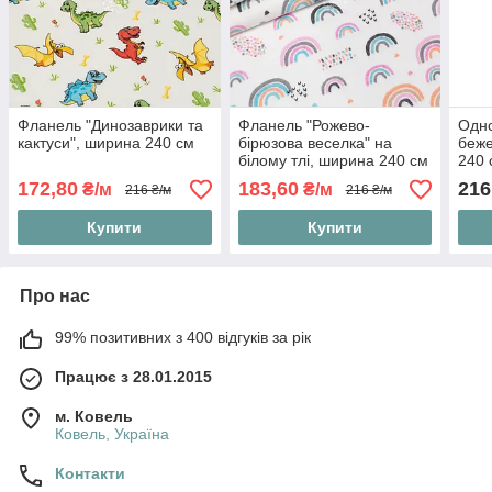
Фланель "Динозаврики та
Фланель "Рожево-
Одн
кактуси", ширина 240 см
бірюзова веселка" на
беже
білому тлі, ширина 240 см
240 
172,80
183,60
216
₴/м
₴/м
216 ₴/м
216 ₴/м
Купити
Купити
Про нас
99% позитивних з 400 відгуків за рік
Працює з 28.01.2015
м. Ковель
Ковель, Україна
Контакти