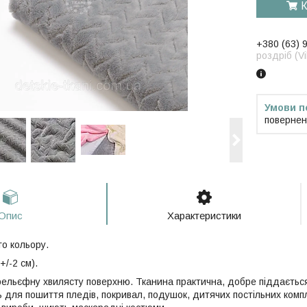
К
+380 (63) 
роздріб (V
повернен
Опис
Характеристики
го кольору.
+/-2 см).
рельєфну хвилясту поверхню. Тканина практична, добре піддається
ь для пошиття пледів, покривал, подушок, дитячих постільних комп