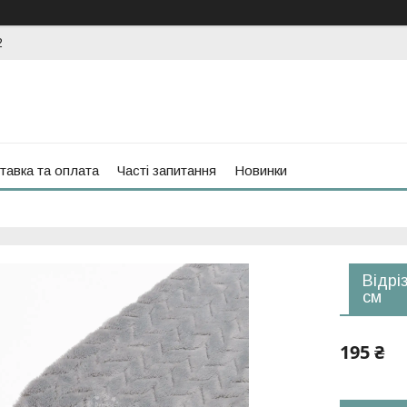
2
тавка та оплата
Часті запитання
Новинки
Відрі
см
195 ₴