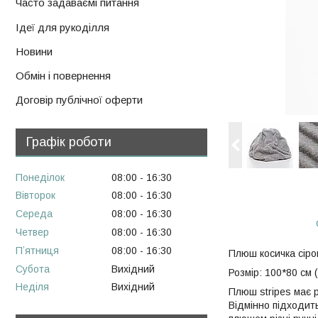
Часто задаваємі питання
Ідеї для рукоділля
Новини
Обмін і повернення
Договір публічної оферти
Графік роботи
Понеділок
08:00
16:30
Вівторок
08:00
16:30
Середа
08:00
16:30
Четвер
08:00
16:30
Пʼятниця
08:00
16:30
Плюш косичка сіро
Субота
Вихідний
Розмір: 100*80 см (
Неділя
Вихідний
Плюш stripes має 
Відмінно підходит