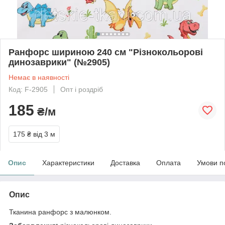
Ранфорс шириною 240 см "Різнокольорові
динозаврики" (№2905)
Немає в наявності
Код: F-2905
Опт і роздріб
185
₴/м
175 ₴
від 3 м
Опис
Характеристики
Доставка
Оплата
Умови п
Опис
Тканина ранфорс з малюнком.