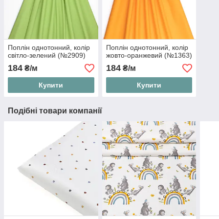
Поплін однотонний, колір
Поплін однотонний, колір
світло-зелений (№2909)
жовто-оранжевий (№1363)
184
184
₴/м
₴/м
Купити
Купити
Подібні товари компанії