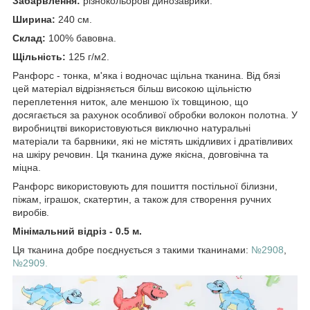
Забарвлення:
різнокольорові динозаврики.
Ширина:
240 см.
Склад:
100% бавовна.
Щільність:
125 г/м2.
Ранфорс - тонка, м'яка і водночас щільна тканина. Від бязі
цей матеріал відрізняється більш високою щільністю
переплетення ниток, але меншою їх товщиною, що
досягається за рахунок особливої обробки волокон полотна. У
виробництві використовуються виключно натуральні
матеріали та барвники, які не містять шкідливих і дратівливих
на шкіру речовин. Ця тканина дуже якісна, довговічна та
міцна.
Ранфорс використовують для пошиття постільної білизни,
піжам, іграшок, скатертин, а також для створення ручних
виробів.
Мінімальний відріз - 0.5 м.
Ця тканина добре поєднується з такими тканинами:
№2908
,
№2909.