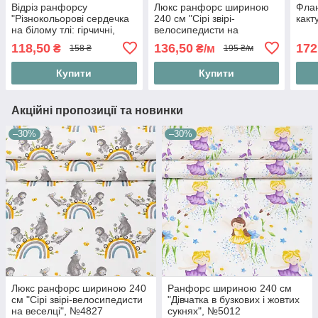
Відріз ранфорсу
Люкс ранфорс шириною
Флан
"Різнокольорові сердечка
240 см "Сірі звірі-
какт
на білому тлі: гірчичні,
велосипедисти на
графітові", №5244, розмір
веселці", №4827
118,50
136,50
172
₴
₴/м
158 ₴
195 ₴/м
85*240 см
Купити
Купити
Акційні пропозиції та новинки
–30%
–30%
Люкс ранфорс шириною 240
Ранфорс шириною 240 см
см "Сірі звірі-велосипедисти
"Дівчатка в бузкових і жовтих
на веселці", №4827
сукнях", №5012