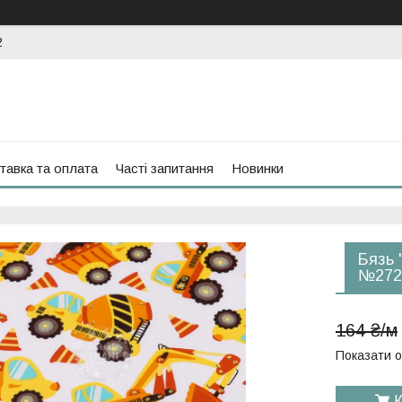
2
тавка та оплата
Часті запитання
Новинки
Бязь 
№272
164 ₴/м
Показати о
К