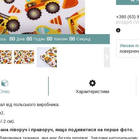
+380 (63) 
роздріб (V
0
0
0
0
0
0
0
0
ось
Днів
Годин
Хвилин
Секунд
повернен
Опис
Характеристики
ал від польського виробника.
м2.
/-2 см).
ана ліворуч і праворуч, якщо подивитися на перше фото.
 бавовняна тканина, яка має безліч переваг. Завдяки натуральному