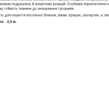
икликає подразнень й алергічних реакцій. Особливе переплетення 
у стійкість тканини до зношування і розривів.
ь для пошиття постільної білизни, піжам, іграшок, скатертин, а та
з - 0,5 м.