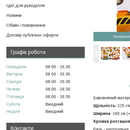
Ідеї для рукоділля
Новини
Обмін і повернення
Договір публічної оферти
Залишил
Графік роботи
Понеділок
08:00
16:30
Вівторок
08:00
16:30
Середа
08:00
16:30
Четвер
08:00
16:30
Пʼятниця
08:00
16:30
Бавовняний матері
Субота
Вихідний
Щільність:
125 г/
Неділя
Вихідний
Ширина
: 160 см (+
Кромка розташов
Контакти
Бязь - натуральна