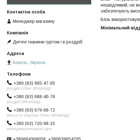
нешкідливий, не в
забезпечують висок
Бязь використовуют
Менеджер магазину
Мінімальний відрі
Дитячі тканини гуртом і в роздріб
Ковель, Україна
+380 (63) 965-47-05
роздріб (Viber, WhatsApp)
+380 (63) 688-40-78
роздріб (WhatsApp)
+380 (63) 679-68-72
мен-р по закупках (Viber, WhatsApp)
+380 (63) 720-98-15
менеджер вихідного дня
+380684368058, +380639654705