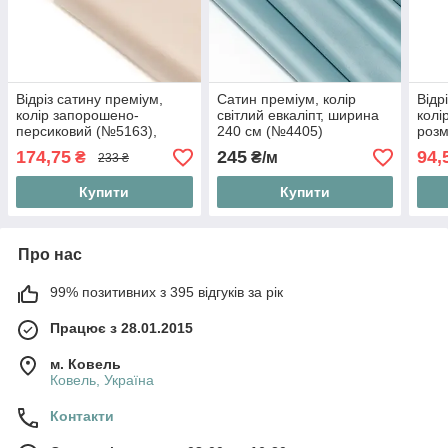
Відріз сатину преміум,
Сатин преміум, колір
Відр
колір запорошено-
світлий евкаліпт, ширина
колі
персиковий (№5163),
240 см (№4405)
розм
розмір 95*240 см
174,75
245
94,
₴
₴/м
233 ₴
Купити
Купити
Про нас
99% позитивних з 395 відгуків за рік
Працює з 28.01.2015
м. Ковель
Ковель, Україна
Контакти