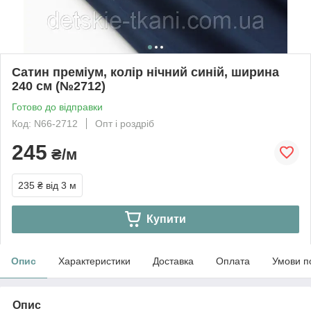
Сатин преміум, колір нічний синій, ширина
240 см (№2712)
Готово до відправки
Код: N66-2712
Опт і роздріб
245
₴/м
235 ₴
від 3 м
Купити
Опис
Характеристики
Доставка
Оплата
Умови п
Опис