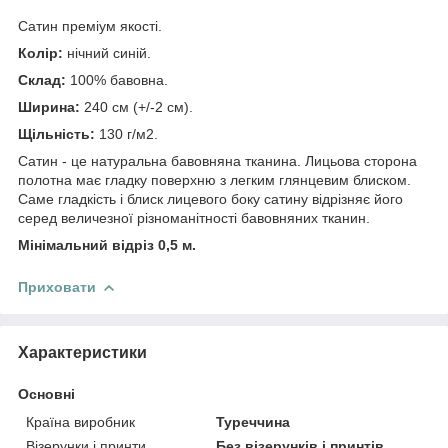
Сатин преміум якості.
Колір:
нічний синій.
Склад:
100% бавовна.
Ширина:
240 см (+/-2 см).
Щільність:
130 г/м2.
Сатин - це натуральна бавовняна тканина. Лицьова сторона
полотна має гладку поверхню з легким глянцевим блиском.
Саме гладкість і блиск лицевого боку сатину відрізняє його
серед величезної різноманітності бавовняних тканин.
Мінімальний відріз 0,5 м.
Приховати
Характеристики
Основні
Країна виробник
Туреччина
Візерунки і принти
Без візерунків і принтів