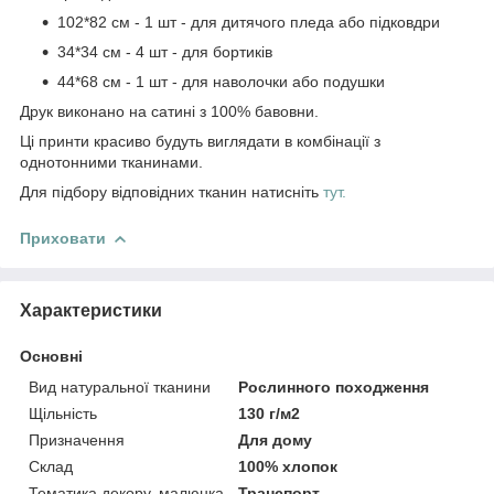
102*82 см - 1 шт - для дитячого пледа або підковдри
34*34 см - 4 шт - для бортиків
44*68 см - 1 шт - для наволочки або подушки
Друк виконано на сатині з 100% бавовни.
Ці принти красиво будуть виглядати в комбінації з
однотонними тканинами.
Для підбору відповідних тканин натисніть
тут.
Приховати
Характеристики
Основні
Вид натуральної тканини
Рослинного походження
Щільність
130 г/м2
Призначення
Для дому
Склад
100% хлопок
Тематика декору, малюнка
Транспорт