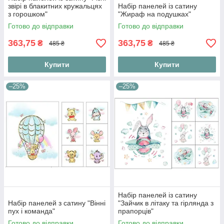
звірі в блакитних кружальцях
Набір панелей із сатину
з горошком"
"Жираф на подушках"
Готово до відправки
Готово до відправки
363,75
363,75
₴
₴
485 ₴
485 ₴
Купити
Купити
–25%
–25%
Набір панелей із сатину
Набір панелей з сатину "Вінні
"Зайчик в літаку та гірлянда з
пух і команда"
прапорців"
Готово до відправки
Готово до відправки