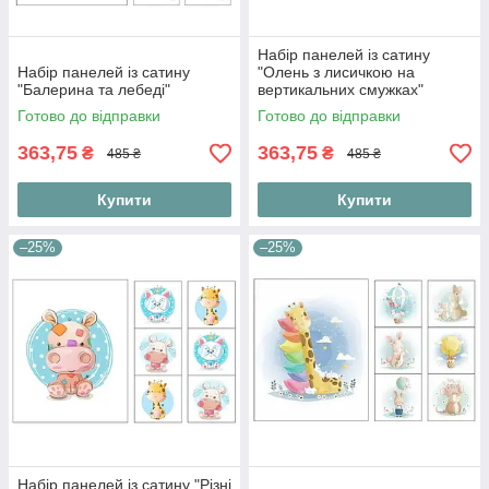
Набір панелей із сатину
Набір панелей із сатину
"Олень з лисичкою на
"Балерина та лебеді"
вертикальних смужках"
Готово до відправки
Готово до відправки
363,75
363,75
₴
₴
485 ₴
485 ₴
Купити
Купити
–25%
–25%
Набір панелей із сатину "Різні