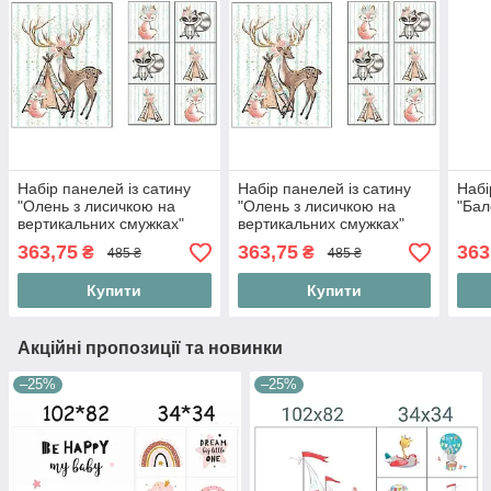
Набір панелей із сатину
Набір панелей із сатину
Набі
"Олень з лисичкою на
"Олень з лисичкою на
"Бал
вертикальних смужках"
вертикальних смужках"
363,75
363,75
363
₴
₴
485 ₴
485 ₴
Купити
Купити
Акційні пропозиції та новинки
–25%
–25%