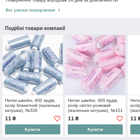
Всі умови повернення
Подібні товари компанії
Нитки швейні, 400 ярдів,
Нитки швейні, 400 ярдів,
Нитк
колір блакитний (маленька
колір світло-рожевий
колі
катушка), №326
(маленька катушка), №151
(мал
11
11
11
₴
₴
Купити
Купити