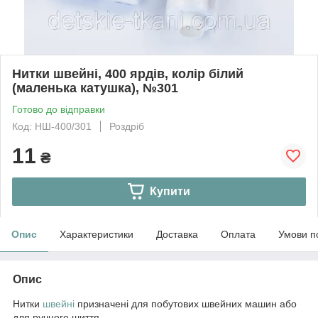
Нитки швейні, 400 ярдів, колір білий
(маленька катушка), №301
Готово до відправки
Код: НШ-400/301
Роздріб
11
₴
Купити
Опис
Характеристики
Доставка
Оплата
Умови п
Опис
Нитки
швейні
призначені для побутових швейних машин або
для ручного шиття.