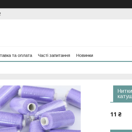
2
тавка та оплата
Часті запитання
Новинки
Нитки
катуш
11 ₴