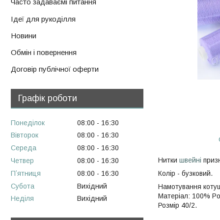
Часто задаваємі питання
Ідеї для рукоділля
Новини
Обмін і повернення
Договір публічної оферти
Графік роботи
Понеділок
08:00
16:30
Вівторок
08:00
16:30
Середа
08:00
16:30
Нитки
швейні
призн
Четвер
08:00
16:30
Пʼятниця
08:00
16:30
Колір - бузковий.
Субота
Вихідний
Намотування котуш
Матеріал: 100% Pol
Неділя
Вихідний
Розмір 40/2.