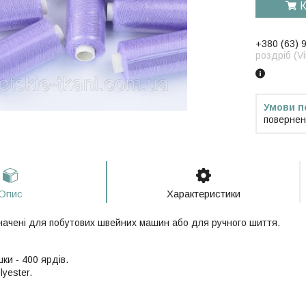
К
+380 (63) 
роздріб (V
повернен
Опис
Характеристики
ачені для побутових швейних машин або для ручного шиття.
ки - 400 ярдів.
yester.