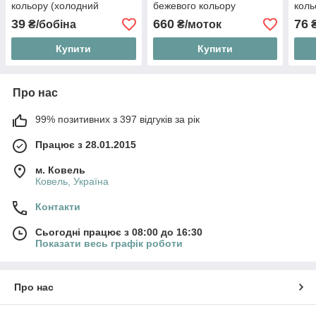
кольору (холодний
бежевого кольору
коль
відтінок), бобіна 23 м
шириною 8.5 см,
39
660
76
₴/бобіна
₴/моток
₴
№S133388-02/1
Купити
Купити
Про нас
99% позитивних з 397 відгуків за рік
Працює з 28.01.2015
м. Ковель
Ковель, Україна
Контакти
Сьогодні працює з 08:00 до 16:30
Показати весь графік роботи
Про нас