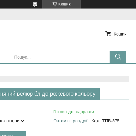
Кошик
Кошик
няний велюр блідо-рожевого кольору
Готово до відправки
птові ціни
Оптом і в роздріб
Код:
ТПВ-875