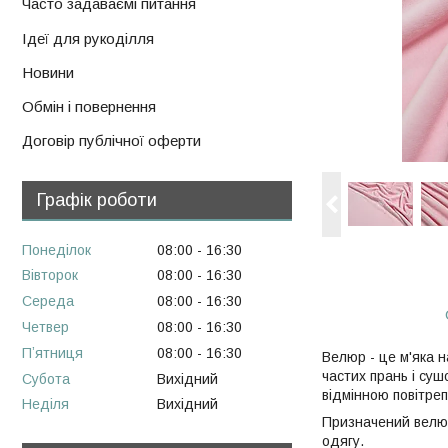
Часто задаваємі питання
Ідеї для рукоділля
Новини
Обмін і повернення
Договір публічної оферти
Графік роботи
Понеділок
08:00
16:30
Вівторок
08:00
16:30
Середа
08:00
16:30
Четвер
08:00
16:30
Пʼятниця
08:00
16:30
Велюр - це м'яка н
частих прань і суш
Субота
Вихідний
відмінною повітре
Неділя
Вихідний
Призначений велюр 
одягу.