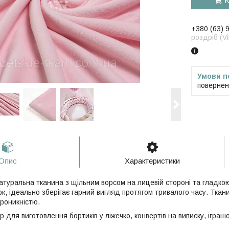
К
+380 (63) 
роздріб (V
повернен
Опис
Характеристики
атуральна тканина з щільним ворсом на лицевій стороні та гладкою
ок, ідеально зберігає гарний вигляд протягом тривалого часу. Тка
проникністю.
для виготовлення бортиків у ліжечко, конвертів на виписку, іграшо