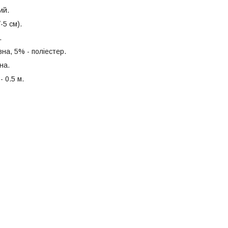
ий.
-5 см).
.
на, 5% - поліестер.
на.
- 0.5 м.