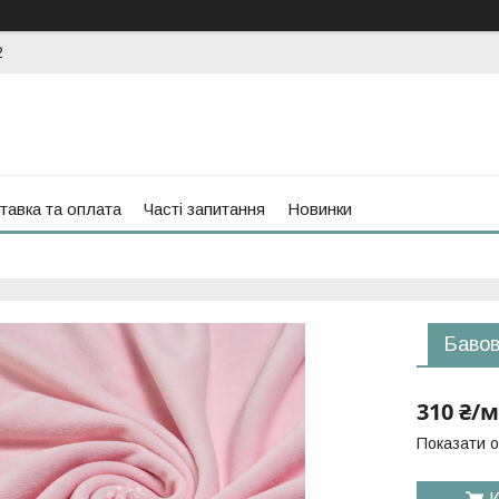
2
тавка та оплата
Часті запитання
Новинки
Бавов
310 ₴/м
Показати о