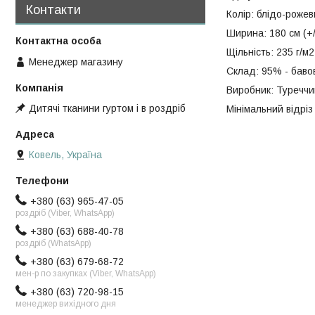
Контакти
Колір: блідо-рожев
Ширина: 180 см (+/
Щільність: 235 г/м2
Менеджер магазину
Склад: 95% - бавов
Виробник: Туреччи
Дитячі тканини гуртом і в роздріб
Мінімальний відріз 
Ковель, Україна
+380 (63) 965-47-05
роздріб (Viber, WhatsApp)
+380 (63) 688-40-78
роздріб (WhatsApp)
+380 (63) 679-68-72
мен-р по закупках (Viber, WhatsApp)
+380 (63) 720-98-15
менеджер вихідного дня