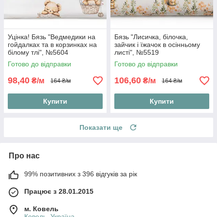
Уцінка! Бязь "Ведмедики на
Бязь "Лисичка, білочка,
гойдалках та в корзинках на
зайчик і їжачок в осінньому
білому тлі", №5604
листі", №5519
Готово до відправки
Готово до відправки
98,40
106,60
₴/м
₴/м
164 ₴/м
164 ₴/м
Купити
Купити
Показати ще
Про нас
99% позитивних з 396 відгуків за рік
Працює з 28.01.2015
м. Ковель
Ковель, Україна