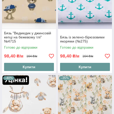
Бязь "Ведмедик у джинсовій
кепці на бежевому тлі"
Бязь із зелено-бірюзовими
№4715
якорями (№275)
Готово до відправки
Готово до відправки
98,40
98,40
₴/м
₴/м
164 ₴/м
164 ₴/м
Купити
Купити
–40%
–35%