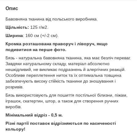
Опис
Бавовняна тканина від польського виробника.
Щільність:
125 г/м2.
Ширина
: 160 см (+/-2 см).
Кромка розташована праворуч і ліворуч, якщо
подивитися на перше фото.
Бязь - натуральна бавовняна тканина, яка має безліч переваг.
Завдяки натуральному складу, матеріал абсолютно
нешкідливий, не викликає подразнень й алергічних реакцій.
Особливе переплетення ниток та їх оптимальна товщина
забезпечують високу стійкість тканини до зношування і
розривів.
Бязь використовують для пошиття постільної білизни, піжам,
іграшок, скатертин, штор, а також для створення ручних
виробів.
Мінімальний відріз - 0,5 м.
Різні партії поставок відрізняються по насиченості
кольору!