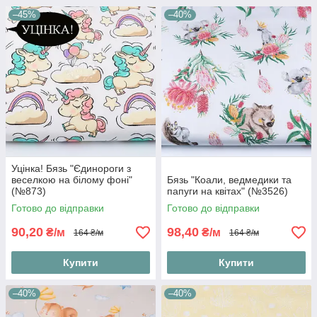
–45%
–40%
Уцінка! Бязь "Єдинороги з
веселкою на білому фоні"
Бязь "Коали, ведмедики та
(№873)
папуги на квітах" (№3526)
Готово до відправки
Готово до відправки
90,20
98,40
₴/м
₴/м
164 ₴/м
164 ₴/м
Купити
Купити
–40%
–40%