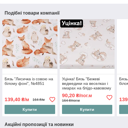
Подібні товари компанії
Бязь "Лисичка із совою на
Уцінка! Бязь "Бежеві
Бязь
білому фоні", №4851
ведмедики на веселках і
біло
хмарах на блідо-кавовому
фоні", №4888
90,20
₴/пог.м
139,40
139
₴/м
164 ₴/м
164 ₴/пог.м
Купити
Купити
Акційні пропозиції та новинки