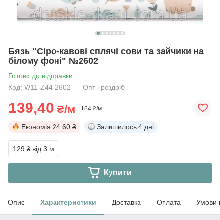
Бязь "Сіро-кавові сплячі сови та зайчики на
білому фоні" №2602
Готово до відправки
Код: W11-Z44-2602
Опт і роздріб
139,40
₴/м
164 ₴/м
Економія
24.60 ₴
Залишилось
4 дні
129 ₴
від 3 м
Купити
Опис
Характеристики
Доставка
Оплата
Умови 