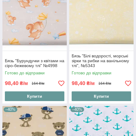
Бязь "Білі водорості, морські
Бязь "Бурундучки з квітами на
зірки та рибки на ванільному
сіро-бежевому тлі" №4998
тлі", №5343
Готово до відправки
Готово до відправки
98,40
98,40
₴/м
₴/м
164 ₴/м
164 ₴/м
Купити
Купити
–40%
–40%