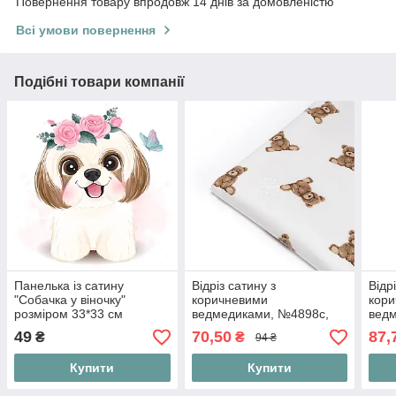
Повернення товару впродовж 14 днів за домовленістю
Всі умови повернення
Подібні товари компанії
Панелька із сатину
Відріз сатину з
Відр
"Собачка у віночку"
коричневими
кор
розміром 33*33 см
ведмедиками, №4898с,
вед
розмір 48*160 см
розм
49
70,50
87,
₴
₴
94 ₴
Купити
Купити