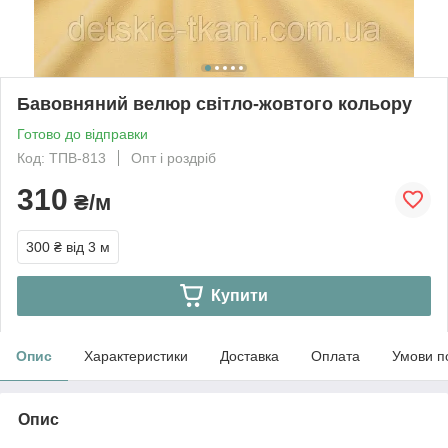
Бавовняний велюр світло-жовтого кольору
Готово до відправки
Код: ТПВ-813
Опт і роздріб
310
₴/м
300 ₴
від 3 м
Купити
Опис
Характеристики
Доставка
Оплата
Умови п
Опис