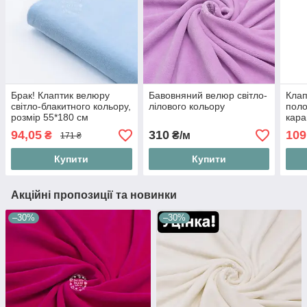
Брак! Клаптик велюру
Бавовняний велюр світло-
Клап
світло-блакитного кольору,
лілового кольору
поло
розмір 55*180 см
кара
розм
94,05
310
109
₴
₴/м
171 ₴
Купити
Купити
Акційні пропозиції та новинки
–30%
–30%