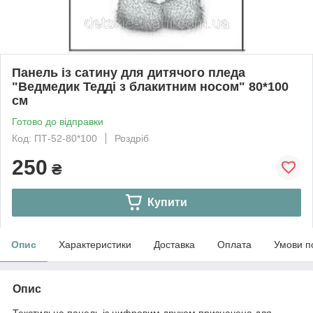
Панель із сатину для дитячого пледа
"Ведмедик Тедді з блакитним носом" 80*100
см
Готово до відправки
Код: ПТ-52-80*100
Роздріб
250
₴
Купити
Опис
Характеристики
Доставка
Оплата
Умови п
Опис
Текстильна панель із цифровим друком призначена для