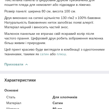
пошиття пледа для немовлят або підковдри в ліжечко.
Розмір панелі: ширина 80 см, висота 100 см.
Друк виконано на сатині щільністю 130 г/м2 з 100% бавовни.
Натуральність бавовняних ниток запобігає появі алергії.
Матеріал міцний і виносить частий знос.
Малюнок панельки не втрачає свій яскравий колір після
частого прання. Цифровий друк робить зображення малюнка
більш живим і природним.
Цей принт красиво буде виглядати в комбінації з однотонними
тканинами, такими як
сатин
або
плюш
.
Приховати
Характеристики
Основні
Стать
Для хлопчиків
Матеріал
Сатин
Ширина
80 см