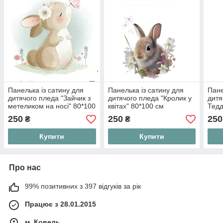
Панелька із сатину для
Панелька із сатину для
Пане
дитячого пледа "Зайчик з
дитячого пледа "Кролик у
дитя
метеликом на носі" 80*100
квітах" 80*100 см
Тедд
см
80*1
250
250
250
₴
₴
Купити
Купити
Про нас
99% позитивних з 397 відгуків за рік
Працює з 28.01.2015
м. Ковель