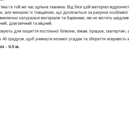
'яка і в той же час щільна тканина. Від бязі цей матеріал відрізня
к, але меншою їх товщиною, що досягається за рахунок особливої 
иключно натуральні матеріали та барвники, які не містять шкідлив
ний, довговічний та міцний.
ують для пошиття постільної білизни, піжам, іграшок, скатертин, 
 40 градусів, щоб уникнути великої усадки та зберегти яскравість
з - 0.5 м.