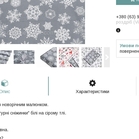
+380 (63) 
роздріб (V
повернен
Опис
Характеристики
з новорічним малюнком.
гурні сніжинки" білі на сірому тлі.
вна.
м2.