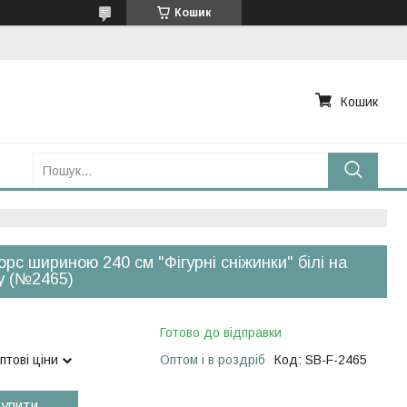
Кошик
Кошик
рс шириною 240 см "Фігурні сніжинки" білі на
у (№2465)
Готово до відправки
птові ціни
Оптом і в роздріб
Код:
SB-F-2465
упити