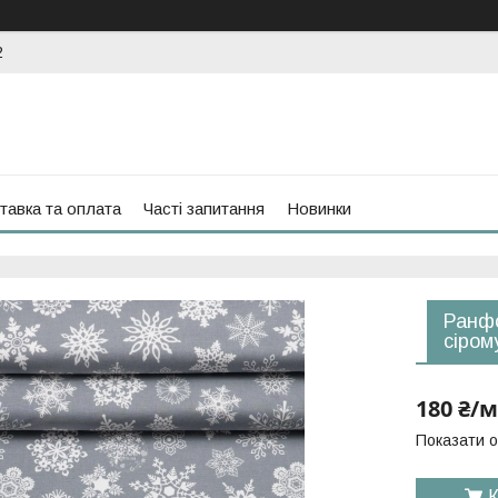
2
тавка та оплата
Часті запитання
Новинки
Ранфо
сіром
180 ₴/м
Показати о
К