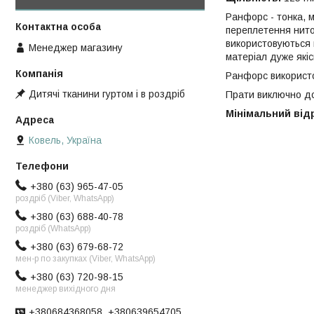
Ранфорс - тонка, м
переплетення нито
використовуються в
Менеджер магазину
матеріал дуже якіс
Ранфорс використов
Дитячі тканини гуртом і в роздріб
Прати виключно до
Мінімальний відрі
Ковель, Україна
+380 (63) 965-47-05
роздріб (Viber, WhatsApp)
+380 (63) 688-40-78
роздріб (WhatsApp)
+380 (63) 679-68-72
мен-р по закупках (Viber, WhatsApp)
+380 (63) 720-98-15
менеджер вихідного дня
+380684368058, +380639654705